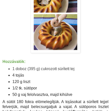
Hozzávalók:
1 doboz (395 g) cukrozott sürített tej
4 tojás
120 g liszt
1/2 tk. sütöpor
50 g vaj felolvasztva, majd kihülve
A sütöt 180 fokra elömelegítjük. A tojásokat a sürített tejjel
felverjük, majd belecsurgatjuk a vajat. A sütöporos lisztet