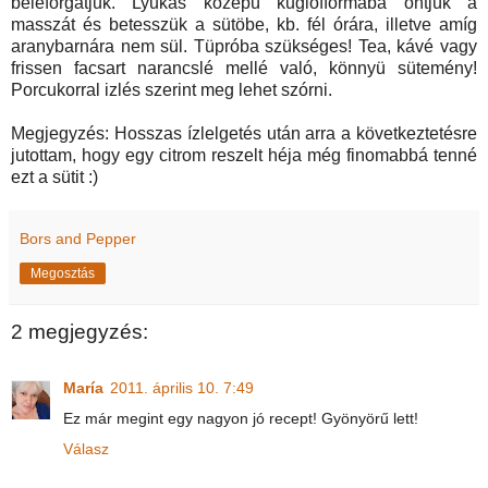
beleforgatjuk. Lyukas közepü kuglófformába öntjük a
masszát és betesszük a sütöbe, kb. fél órára, illetve amíg
aranybarnára nem sül. Tüpróba szükséges! Tea, kávé vagy
frissen facsart narancslé mellé való, könnyü sütemény!
Porcukorral izlés szerint meg lehet szórni.
Megjegyzés: Hosszas ízlelgetés után arra a következtetésre
jutottam, hogy egy citrom reszelt héja még finomabbá tenné
ezt a sütit :)
Bors and Pepper
Megosztás
2 megjegyzés:
María
2011. április 10. 7:49
Ez már megint egy nagyon jó recept! Gyönyörű lett!
Válasz